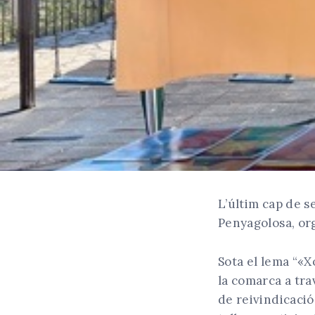
L’últim cap de s
Penyagolosa, or
Sota el lema “«X
la comarca a tra
de reivindicació