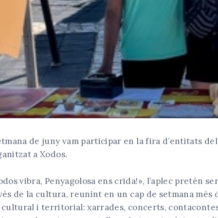
etmana de juny vam participar en la fira d’entitats de
ganitzat a Xodos.
odos vibra, Penyagolosa ens crida!», l’aplec pretén se
vés de la cultura, reunint en un cap de setmana més d
 cultural i territorial: xarrades, concerts, contaconte