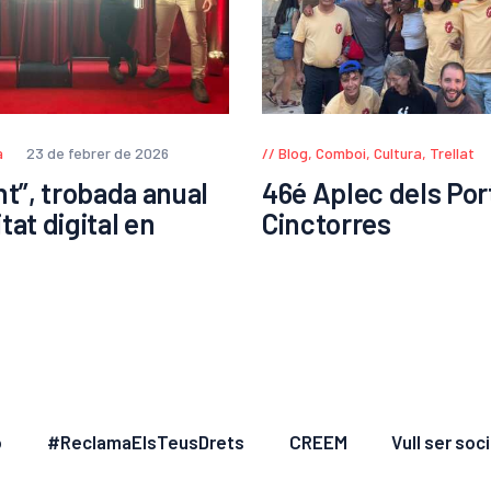
a
23 de febrer de 2026
Blog
,
Comboi
,
Cultura
,
Trellat
nt”, trobada anual
46é Aplec dels Por
tat digital en
Cinctorres
ó
#ReclamaElsTeusDrets
CREEM
Vull ser soci