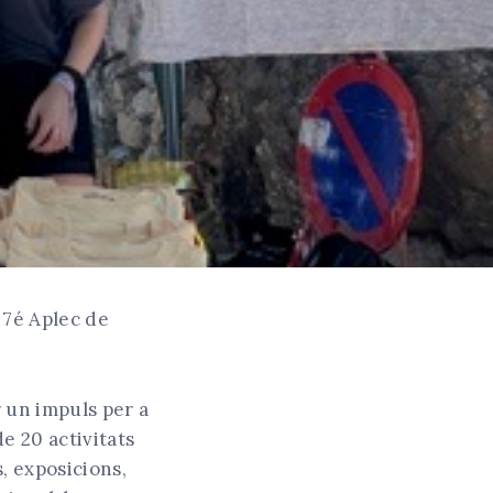
l 7é Aplec de
r un impuls per a
e 20 activitats
s, exposicions,