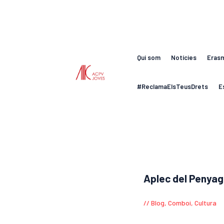
Qui som
Notícies
Eras
#ReclamaElsTeusDrets
E
Aplec del Penya
Blog
,
Comboi
,
Cultura