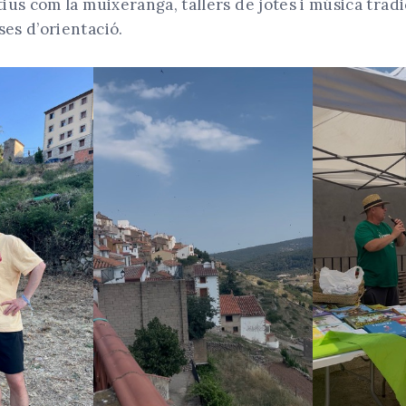
atius com la muixeranga, tallers de jotes i música tradi
ses d’orientació.