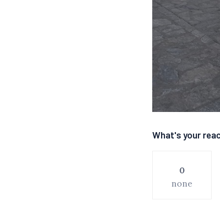
What's your rea
0
none