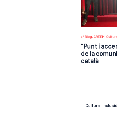
Blog
,
CREEM
,
Cultur
“Punt i acce
de la comuni
català
Cultura i inclusi